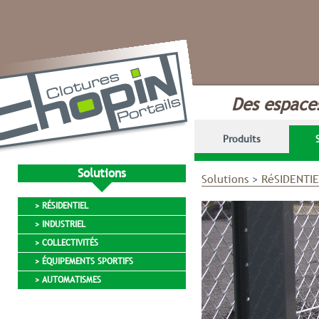
Des espaces
Produits
Solutions
Solutions
>
RéSIDENTIE
> RÉSIDENTIEL
> INDUSTRIEL
> COLLECTIVITÉS
> ÉQUIPEMENTS SPORTIFS
> AUTOMATISMES